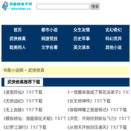
搜索
首页
都市小说
女生言情
玄幻奇幻
武侠修真
网游竞技
历史军事
科幻灵异
耽美同人
文学名著
英文读本
其他小说
书斋小说网
>
武侠修真
武侠修真推荐下载
《道诡异仙》TXT下载
《一觉醒来我成了葵花派弟子》TX
《天骄战纪》TXT下载
《长生修神传》TXT下载
《无上血脉》TXT下载
《穿越神雕之我是杨过》TXT下载
《模拟修仙：我能固化天赋》TXT下载
《洪荒：开局捡到斩仙飞刀》TXT
《幻梦江湖行》TXT下载
《从倚天开始剑压诸天》TXT下载