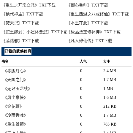
《重生之开宗立派》TXT下载
《御心香帅》TXT下载
《绝代神主》TXT下载
《重生西游之八戒修仙》TXT下载
《焚天记》TXT下载
《本王在此》TXT下载
《蛇王嫁到：小妞休要逃》TXT下载
《极品法宝修补神》TXT下载
《荡诸邪》TXT下载
《凡人修仙传》TXT下载
好看的武侠修真
书名
人气
大小
《赤胆丹心》
0
2.4 MB
《天国之门》
0
1.7 MB
《无玷玉龙续》
0
1 MB
《风尘豪侠》
0
1.6 MB
《金花鞭》
0
212 KB
《冷雨香魂》
0
1.7 MB
《重生雄狮》
0
783 KB