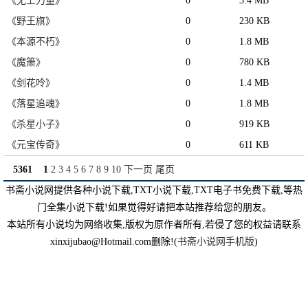
《无上力量》
0
3.4 MB
《野王旗》
0
230 KB
《本源不朽》
0
1.8 MB
《魔箫》
0
780 KB
《剑花呤》
0
1.4 MB
《落星追魂》
0
1.8 MB
《杀星小子》
0
919 KB
《元宝传奇》
0
611 KB
5361
1
2
3
4
5
6
7
8
9
10
下一页
尾页
书斋小说网提供各种小说下载,TXT小说下载,TXT电子书免费下载,等热
门全集小说下载!如果觉得好请把本站推荐给您的朋友。
本站所有小说均为网络收集,版权为原作者所有,若侵了您的权益请联系
xinxijubao@Hotmail.com删除!(
书斋小说网手机版
)