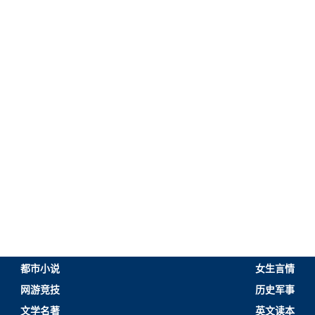
都市小说
女生言情
网游竞技
历史军事
文学名著
英文读本