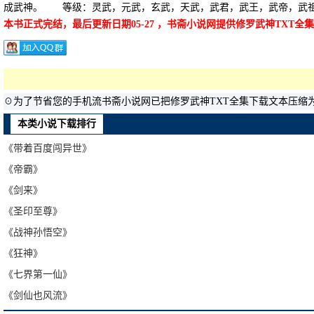
成武神。 等级：灵武，元武，玄武，天武，武君，武王，武帝，武
本书正式完结，最后更新日期05-27 ，书斋小说网提供修罗武神TXT
☉为了节省您的手机流书斋小说网已把修罗武神TXT全集下载文本压缩
本类小说下载排行
《带着百度闯异世》
《帝霸》
《剑来》
《圣印至尊》
《战神孙悟空》
《狂神》
《七界第一仙》
《剑仙也风流》