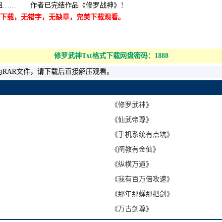
祖…… 作者已完结作品《修罗战神》！
全集下载，无错字，无缺章，完美下载观看。
修罗武神Txt格式下载网盘密码：1888
为RAR文件，请下载后直接解压观看。
《修罗武神》
《仙武帝尊》
《手机系统有点坑》
《阐教有金仙》
《纵横万道》
《我有百万倍攻速》
《那年那蝉那把剑》
《万古剑尊》