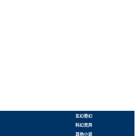
玄幻奇幻
科幻灵异
其他小说