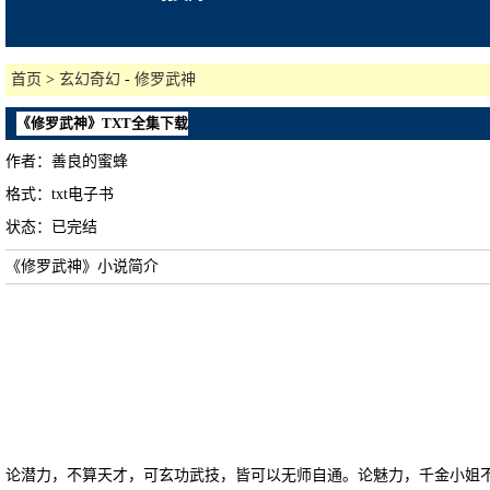
首页
>
玄幻奇幻
-
修罗武神
《修罗武神》TXT全集下载
作者：善良的蜜蜂
格式：txt电子书
状态：已完结
《修罗武神》小说简介
论潜力，不算天才，可玄功武技，皆可以无师自通。论魅力，千金小姐